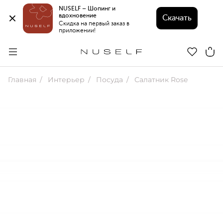
NUSELF – Шопинг и 
вдохновение 
Скачать
Скидка на первый заказ в 
приложении!
Главная
Интерьер
Посуда
Салатник Rose