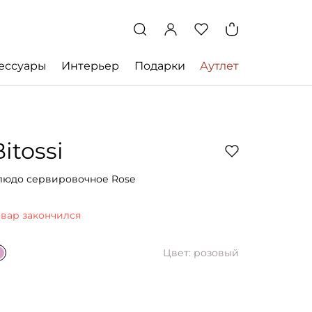
ессуары
Интерьер
Подарки
Аутлет
Bitossi
людо сервировочное Rose
овар закончился
Цвет: розовый