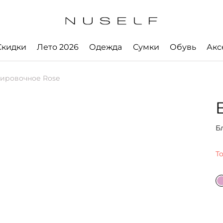
Скидки
Лето 2026
Одежда
Сумки
Обувь
Акс
ировочное Rose
Б
Т