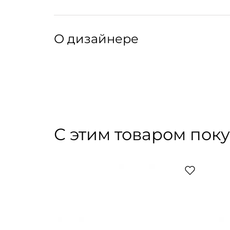
Размер:
длина: 30,5 см
Артикул: 206043151
Артикул производителя: BID00032
О дизайнере
Тосканская мануфактура Bitossi, включенная
боится выходить за рамки привычных форм и
вдохновение в искусстве и моде, сохраняет с
Яркая, временами ироничная посуда Bitossi
С этим товаром пок