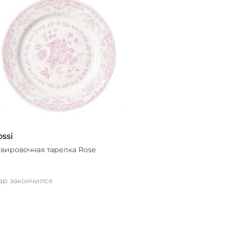
ossi
вировочная тарелка Rose
ар закончился