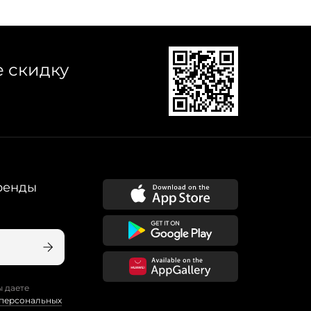
е скидку
ренды
ы даете
 персональных