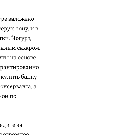
уре заложено
ерую зону, и в
тки. Йогурт,
ленным сахаром.
кты на основе
гарантированно
о купить банку
онсерванта, а
 он по
едите за
с огромное