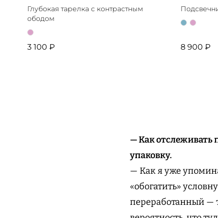
Глубокая тарелка с контрастным
Подсвечни
ободом
3 100 ₽
8 900 ₽
— Как отслеживать 
упаковку.
— Как я уже упомин
«обогатить» условн
переработанный — т
вероятность, что т