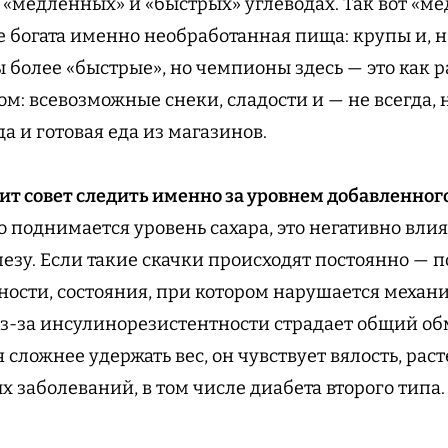
 «медленных» и «быстрых» углеводах. Так вот «м
 богата именно необработанная пища: крупы и, н
 более «быстрые», но чемпионы здесь — это как р
м: всевозможные снеки, сладости и — не всегда, 
 и готовая еда из магазинов.
ит совет следить именно за уровнем добавленного
о поднимается уровень сахара, это негативно влия
зу. Если такие скачки происходят постоянно — 
ости, состояния, при котором нарушается механ
з-за инсулинорезистентности страдает общий об
 сложнее удержать вес, он чувствует вялость, раст
 заболеваний, в том числе диабета второго типа.