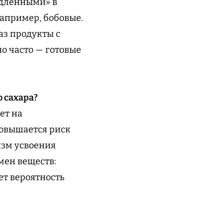
едленными» в
апример, бобовые.
аз продукты с
но часто — готовые
 сахара?
ет на
повышается риск
изм усвоения
мен веществ:
ет вероятность