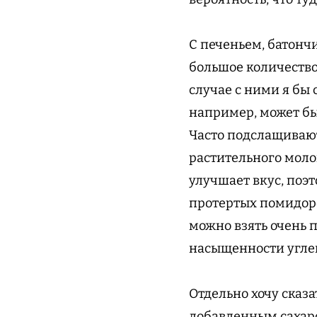
С печеньем, батончи
большое количество
случае с ними я бы 
например, может бы
Часто подслащивают
растительного моло
улучшает вкус, поэт
протертых помидоро
можно взять очень п
насыщенности углев
Отдельно хочу сказа
добавленным сахаро