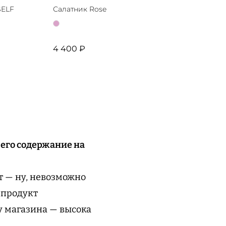
SELF
Салатник Rose
Ваз
4 400 ₽
10 
 его содержание на
т — ну, невозможно
 продукт
у магазина — высока