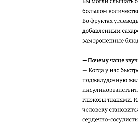
Вы могли слышать о
большом количестве
Во фруктах углеводы
добавленным сахаро
замороженные блюда
— Почему чаще звуч
— Когда у нас быстр
поджелудочную желе
инсулинорезистентн
глюкозы тканями. И
человеку становится
сердечно-сосудистых