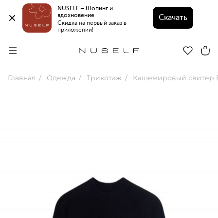
NUSELF – Шопинг и 
вдохновение 
Скачать
Скидка на первый заказ в 
приложении!
Главная
Одежда
Трикотаж
Кашемировый свитер B