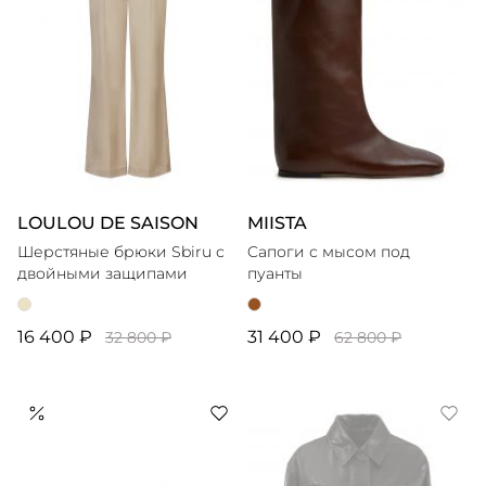
LOULOU DE SAISON
MIISTA
Шерстяные брюки Sbiru с
Cапоги с мысом под
двойными защипами
пуанты
16 400 ₽
31 400 ₽
32 800 ₽
62 800 ₽