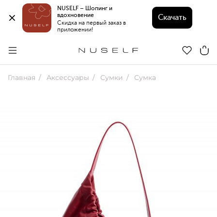
NUSELF – Шопинг и 
вдохновение 
Скачать
Скидка на первый заказ в 
приложении!
Главная
Аксессуары
Сумки
Сумка