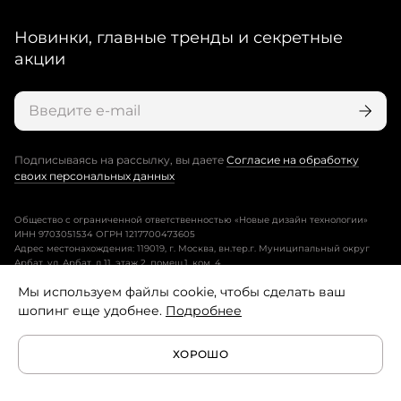
Новинки, главные тренды и секретные
акции
Подписываясь на рассылку, вы даете
Согласие на обработку
своих персональных данных
Общество с ограниченной ответственностью «Новые дизайн технологии»
ИНН 9703051534 ОГРН 1217700473605
Адрес местонахождения: 119019, г. Москва, вн.тер.г. Муниципальный округ
Арбат, ул. Арбат, д.11, этаж 2, помещ.1, ком. 4.
Мы используем файлы cookie, чтобы сделать ваш
Пользовательское соглашение
шопинг еще удобнее.
Подробнее
Политика конфиденциальности
ХОРОШО
Условия программы лояльности