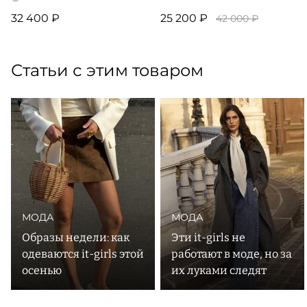
32 400 ₽
25 200 ₽
42 000 ₽
Статьи с этим товаром
МОДА
МОДА
Образы недели: как
Эти it-girls не
одеваются it-girls этой
работают в моде, но за
осенью
их луками следят