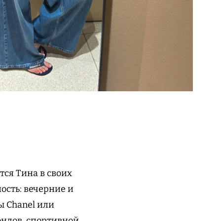
ся Тина в своих
ность: вечерние и
ы Chanel или
ондов, спортивной