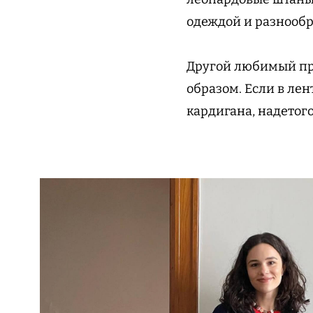
одеждой и разнооб
Другой любимый п
образом. Если в ле
кардигана, надетого