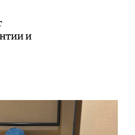
т
онтии и