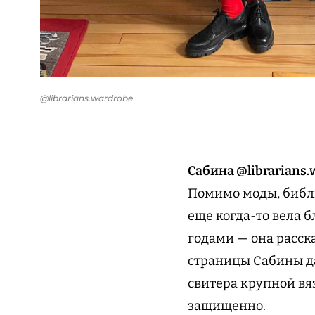
@librarians.wardrobe
Сабина @librarians.
Помимо моды, библи
еще когда-то вела б
годами — она расска
страницы Сабины да
свитера крупной вя
защищенно.