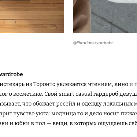
@librarians.wardrobe
wardrobe
отекарь из Торонто увлекается чтением, кино и 
лог о косметике. Свой smart casual гардероб деву
зывает, что обожает ресейл и одежду локальных м
рит чувство уюта: модница то и дело носит пиж
зки и юбки в пол — вещи, в которых ощущаешь с