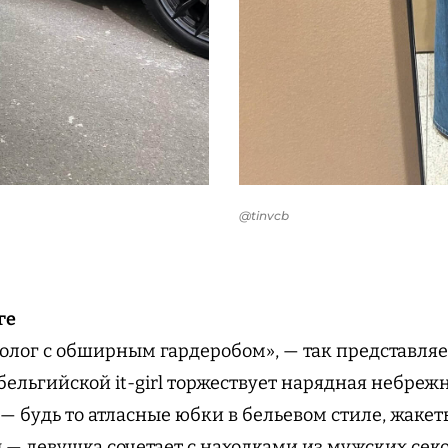
@tinvcb
ге
лог с обширным гардеробом», — так представляет
 бельгийской it-girl торжествует нарядная небреж
— будь то атласные юбки в бельевом стиле, жакет
— девушка сочетает с находками из мужских сек