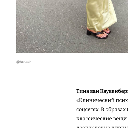
@tinvcb
Тина ван Каувенбер
«Клинический психо
соцсетях. В образах
классические вещи 
леопардовые штаны 