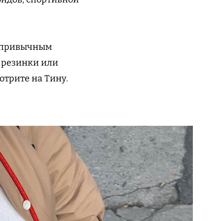
епривычным
о резинки или
отрите на Тину.