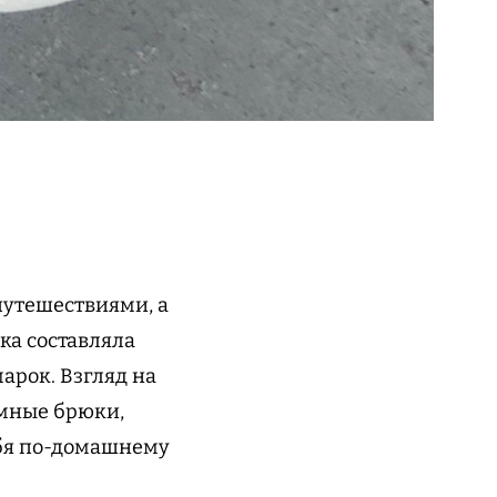
путешествиями, а
шка составляла
арок. Взгляд на
амные брюки,
ебя по-домашнему