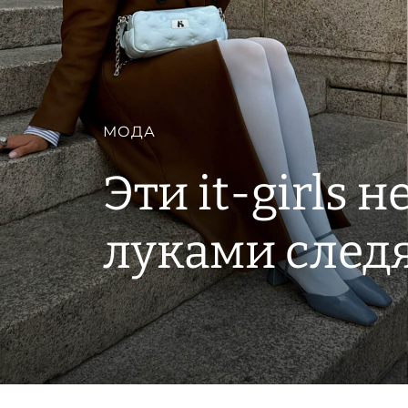
МОДА
Эти it-girls 
луками след