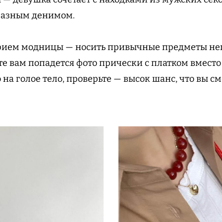
разным денимом.
рием модницы — носить привычные предметы н
нте вам попадется фото прически с платком вмест
 на голое тело, проверьте — высок шанс, что вы см