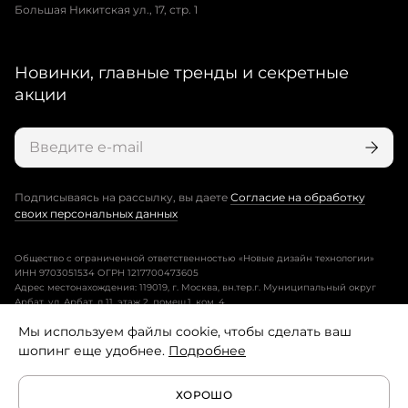
Большая Никитская ул., 17, стр. 1
Новинки, главные тренды и секретные
акции
Подписываясь на рассылку, вы даете
Согласие на обработку
своих персональных данных
Общество с ограниченной ответственностью «Новые дизайн технологии»
ИНН 9703051534 ОГРН 1217700473605
Адрес местонахождения: 119019, г. Москва, вн.тер.г. Муниципальный округ
Арбат, ул. Арбат, д.11, этаж 2, помещ.1, ком. 4.
Мы используем файлы cookie, чтобы сделать ваш
Пользовательское соглашение
шопинг еще удобнее.
Подробнее
Политика конфиденциальности
ХОРОШО