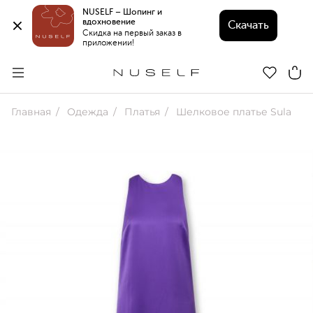
NUSELF – Шопинг и 
вдохновение 
Скачать
Скидка на первый заказ в 
приложении!
Главная
Одежда
Платья
Шелковое платье Sula