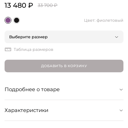
13 480 ₽
33 700 ₽
Цвет: фиолетовый
Выберите размер
Таблица размеров
ДОБАВИТЬ В КОРЗИНУ
Подробнее о товаре
Универсальное платье макси из шелка в зависимости
Характеристики
от аксессуаров и обуви может стать основой как
повседневного, так и вечернего образа.
Минималистичная модель с горловиной халтер