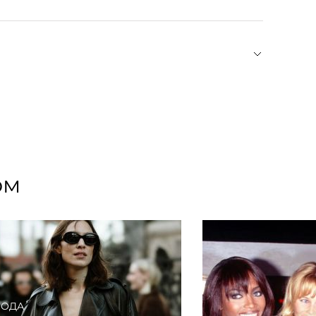
зделиями схожего цвета. Гладить на средних
ыми дырками.
овых вещей, у которого вы найдете
 и пальто, лаконичный трикотаж и универсальную
екций — качественный тейлоринг, простые
Все изделия ASPECT легко сочетаются между
ом
ОДА