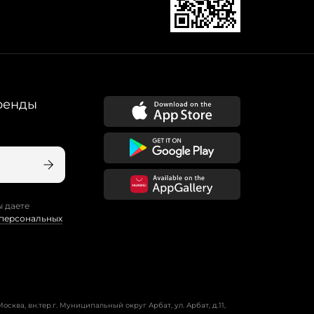
ренды
ы даете
 персональных
осква, вн.тер.г. Муниципальный округ Арбат, ул. Арбат, д.11,