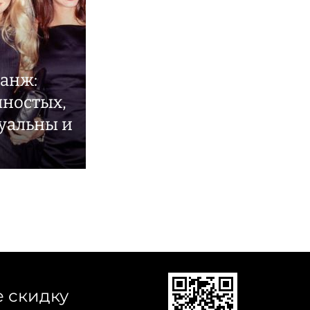
ранж:
яностых,
уальны и
е скидку