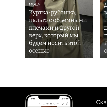
МОДА
Куртка-рубашка,
пальто с объемными
плечами и другой
верх, который мы
будем носить этой
осенью
Ска