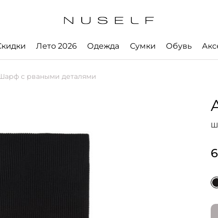
Скидки
Лето 2026
Одежда
Сумки
Обувь
Акс
арф с рваными деталями
Ш
6