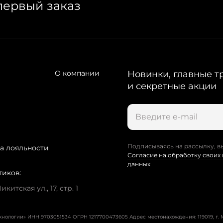
первый заказ
О компании
Новинки, главные т
и секретные акции
Подписываясь на рассылку, в
а лояльности
Согласие на обработку своих
данных
тиков:
китская ул., 17, стр. 1
ехнологии» ИНН 9703051534 ОГРН 1217700473605
Адрес местонахождения: 119019, г. М