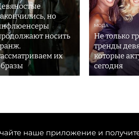
Девяностые
закончились, но
инфлюенсеры
МОДА
продолжают носить
Не только г
гранж.
тренды дев
Рассматриваем их
которые акт
образы
сегодня
чайте наше приложение и получит