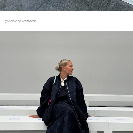
@carlotaweberm