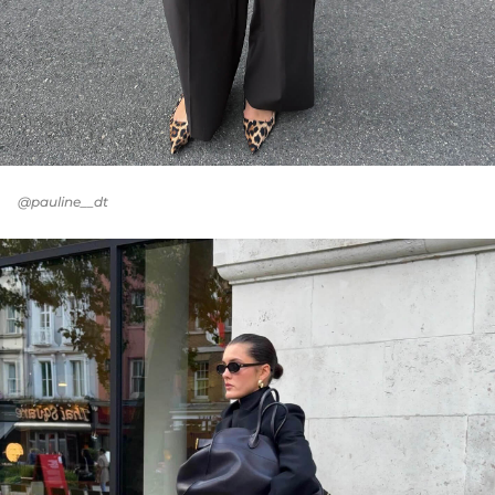
@pauline__dt