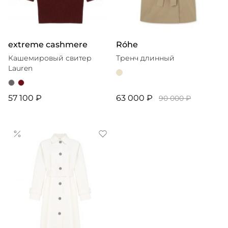
extreme cashmere
Róhe
Кашемировый свитер
Тренч длинный
Lauren
57 100 ₽
63 000 ₽
90 000 ₽