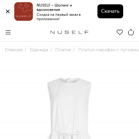
NUSELF – Шопинг и 
вдохновение 
Скачать
Скидка на первый заказ в 
приложении!
Главная
Одежда
Платья
Платье-сарафан с пугови