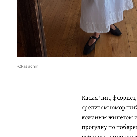
@kasiachin
Касия Чин, флорист
средиземноморский ш
кожаным жилетом и 
прогулку по побере
рубашка, широкие д