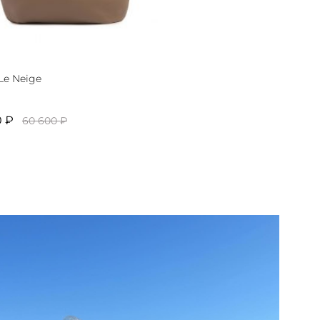
Le Neige
0 ₽
60 600 ₽