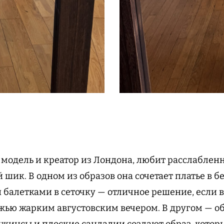
, модель и креатор из Лондона, любит расслаблен
ик. В одном из образов она сочетает платье в бе
балетками в сеточку — отличное решение, если в
жью жарким августовским вечером. В другом — о
жинсы и плоские сандалии создают образ, котор