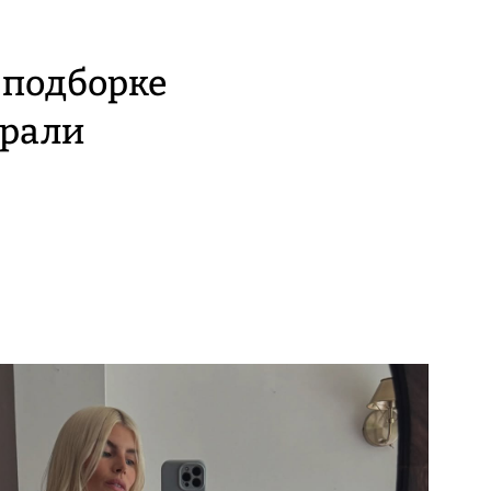
в подборке
брали