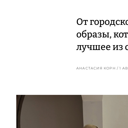
От городск
образы, ко
лучшее из 
АНАСТАСИЯ КОРН
/ 1 А