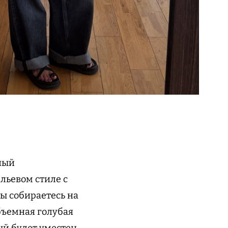
ный
льевом стиле с
ы собираетесь на
бъемная голубая
ый будет уместен