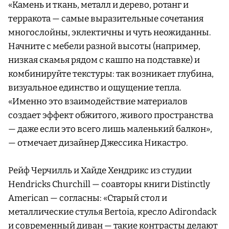
«Камень и ткань, металл и дерево, ротанг и
терракота — самые выразительные сочетания
многослойны, эклектичны и чуть неожиданны.
Начните с мебели разной высоты (например,
низкая скамья рядом с кашпо на подставке) и
комбинируйте текстуры: так возникает глубина,
визуальное единство и ощущение тепла.
«Именно это взаимодействие материалов
создает эффект обжитого, живого пространства
— даже если это всего лишь маленький балкон»,
— отмечает дизайнер Джессика Никастро.
Рейф Черчилль и Хайде Хендрикс из студии
Hendricks Churchill — соавторы книги Distinctly
American — согласны: «Старый стол и
металлические стулья Bertoia, кресло Adirondack
и современный диван — такие контрасты делают