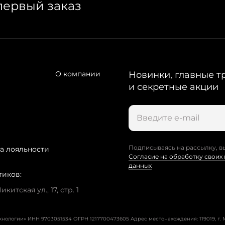
первый заказ
О компании
Новинки, главные т
и секретные акции
Подписываясь на рассылку, в
а лояльности
Согласие на обработку своих
данных
тиков:
китская ул., 17, стр. 1
ехнологии» ИНН 9703051534 ОГРН 1217700473605
Адрес местонахождения: 119019, г. М