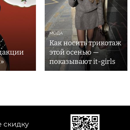
МОДА
й
Как носить трикотаж
дакции
этой осенью —
»
показывают it-girls
е скидку