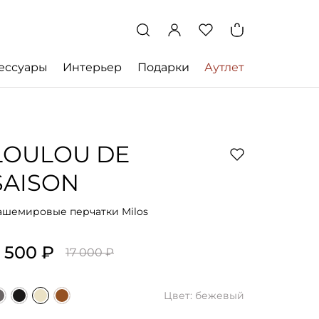
ессуары
Интерьер
Подарки
Аутлет
LOULOU DE
SAISON
ашемировые перчатки Milos
 500 ₽
17 000 ₽
Цвет: бежевый