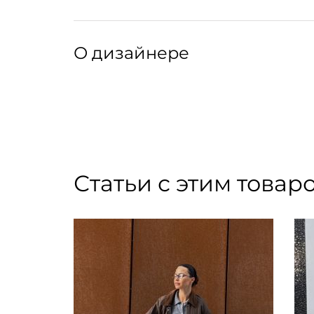
Длинные перчатки лаконичного кроя.
Артикул: 035115001
Артикул производителя: MILOS
О дизайнере
Основательница LOULOU DE SAISON Хлоя Хар
Своей главной музой Хлоя называет Париж —
современной француженки и вдохновляющим
блогера начался с тщетных попыток найти ид
сформировался вокруг идеи о вещах мечты, 
Статьи с этим товар