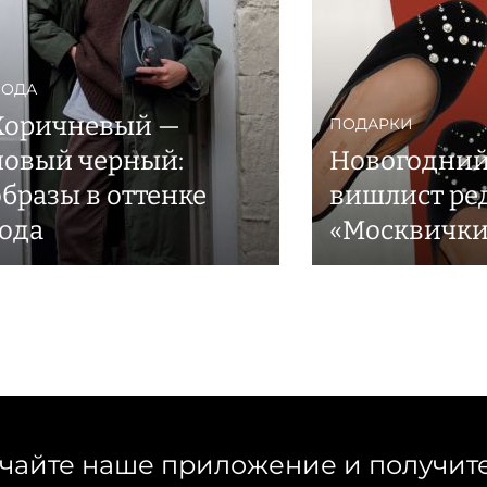
ОДА
Коричневый —
ПОДАРКИ
новый черный:
Новогодни
образы в оттенке
вишлист ре
года
«Москвички
чайте наше приложение и получит