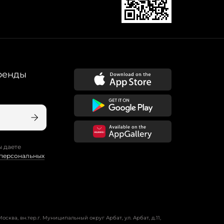
ренды
ы даете
 персональных
осква, вн.тер.г. Муниципальный округ Арбат, ул. Арбат, д.11,