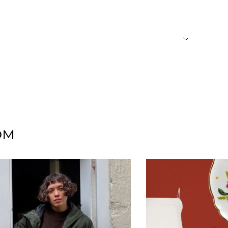
уш — героиня стрит-стайла и фэшн-инфлюенсер.
 в личном блоге она делится образами
и предметами искусства. Собственный бренд
еальный свитер из кашемира, а окончательно
в которых образцовое качество и крой
ом