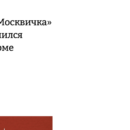
Москвичка»
чился
рме