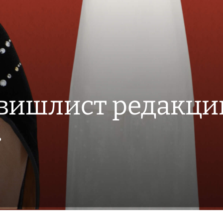
вишлист редакци
»