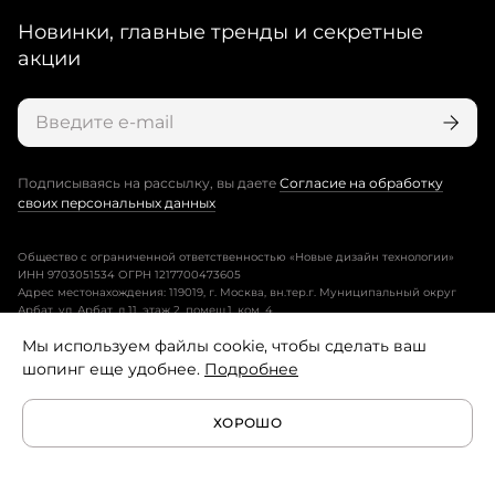
Новинки, главные тренды и секретные
акции
Подписываясь на рассылку, вы даете
Согласие на обработку
своих персональных данных
Общество с ограниченной ответственностью «Новые дизайн технологии»
ИНН 9703051534 ОГРН 1217700473605
Адрес местонахождения: 119019, г. Москва, вн.тер.г. Муниципальный округ
Арбат, ул. Арбат, д.11, этаж 2, помещ.1, ком. 4.
Мы используем файлы cookie, чтобы сделать ваш
Пользовательское соглашение
шопинг еще удобнее.
Подробнее
Политика конфиденциальности
ХОРОШО
Условия программы лояльности