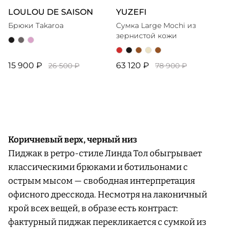
LOULOU DE SAISON
YUZEFI
Брюки Takaroa
Сумка Large Mochi из
зернистой кожи
15 900 ₽
63 120 ₽
26 500 ₽
78 900 ₽
Коричневый верх, черный низ
Пиджак в ретро-стиле Линда Тол обыгрывает
классическими брюками и ботильонами с
острым мысом — свободная интерпретация
офисного дресскода. Несмотря на лаконичный
крой всех вещей, в образе есть контраст:
фактурный пиджак перекликается с сумкой из