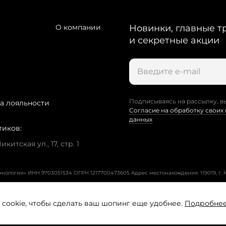
О компании
Новинки, главные т
и секретные акции
Подписываясь на рассылку, в
а лояльности
Согласие на обработку своих
данных
тиков:
китская ул., 17, стр. 1
ехнологии» ИНН 9703051534 ОГРН 1217700473605
Адрес местонахождения: 119019, г. М
cookie, чтобы сделать ваш шопинг еще удобнее.
Подробне
Пользовательское соглашение
Политика конфиденциальност