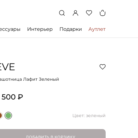
ессуары
Интерьер
Подарки
Аутлет
EVE
ашотница Лафит Зеленый
 500 ₽
Цвет: зеленый
ДОБАВИТЬ В КОРЗИНУ