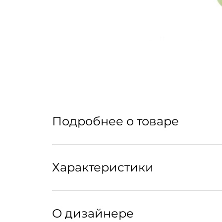
Подробнее о товаре
Молотый мрамор, полимерное связующее
Характеристики
Артикул: 321047010
О дизайнере
Артикул производителя: eve021