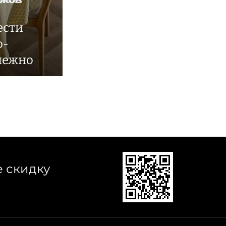
ести
о-
нежно
е скидку