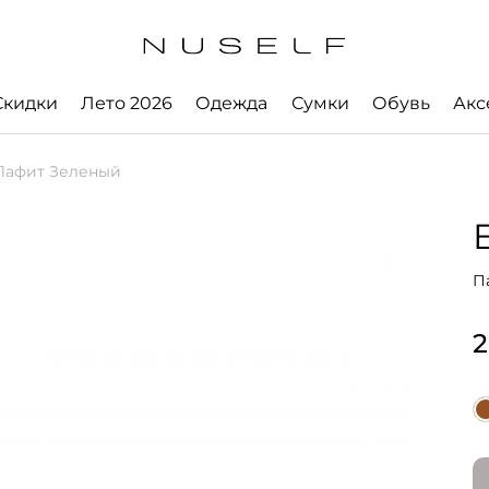
Скидки
Лето 2026
Одежда
Сумки
Обувь
Акс
Лафит Зеленый
П
2