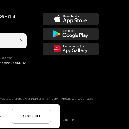
ренды
ы даете
 персональных
осква, вн.тер.г. Муниципальный округ Арбат, ул. Арбат, д.11,
е
ХОРОШО
и
Условия программы лояльности