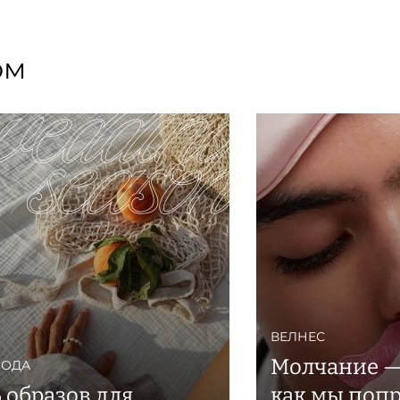
ом
ВЕЛНЕС
Молчание — 
ОДА
6 образов для
как мы поп