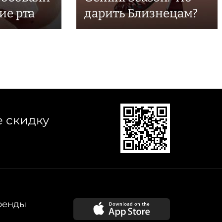
ие рта
дарить Близнецам?
е скидку
ренды