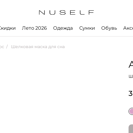
Скидки
Лето 2026
Одежда
Сумки
Обувь
Акс
ос
Шелковая маска для сна
A
Ш
3