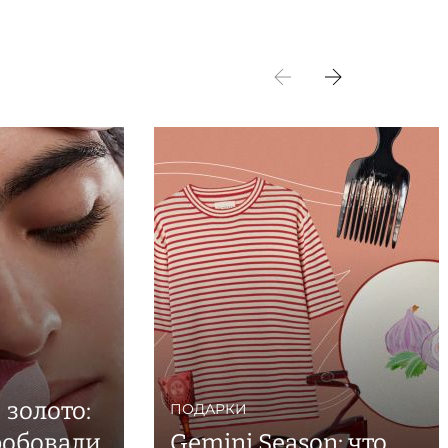
золото:
ПОДАРКИ
робовали
Gemini Season: что