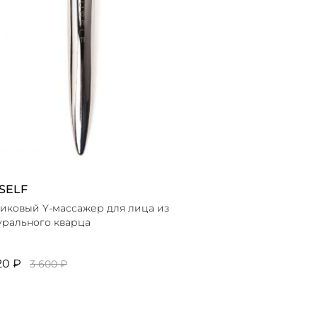
SELF
иковый Y-массажер для лица из
урального кварца
20 ₽
3 600 ₽