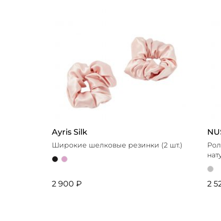
Ayris Silk
NU
Широкие шелковые резинки (2 шт.)
Рол
нат
2 900 ₽
2 5