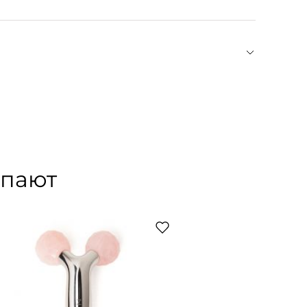
ейтральным pH. Не сушить в машине, не
.
уаров для сна и отдыха. Каждое изделие
елка. Благодаря качеству нитей и плотному
ыль и бактерии, не впитывает косметику,
 блеском. Качество и экологичность изделий
упают