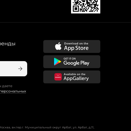
ренды
ы даете
 персональных
осква, вн.тер.г. Муниципальный округ Арбат, ул. Арбат, д.11,