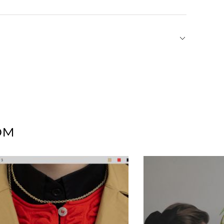
ые лацканы, вшитые подплечники. Полностью
рмана с клапанами, шлица сзади, однобортная
уш — героиня стрит-стайла и фэшн-инфлюенсер.
 в личном блоге она делится образами
и предметами искусства. Собственный бренд
еальный свитер из кашемира, а окончательно
в которых образцовое качество и крой
ом