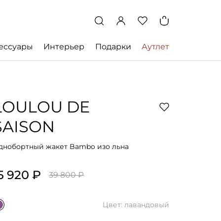
ессуары
Интерьер
Подарки
Аутлет
LOULOU DE
SAISON
днобортный жакет Bambo изо льна
5 920 ₽
39 800 ₽
Цвет: лавандовый