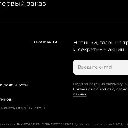
первый заказ
О компании
Новинки, главные т
и секретные акции
Подписываясь на рассылку, в
а лояльности
Согласие на обработку своих
данных
тиков:
китская ул., 17, стр. 1
ехнологии» ИНН 9703051534 ОГРН 1217700473605
Адрес местонахождения: 119019, г. М