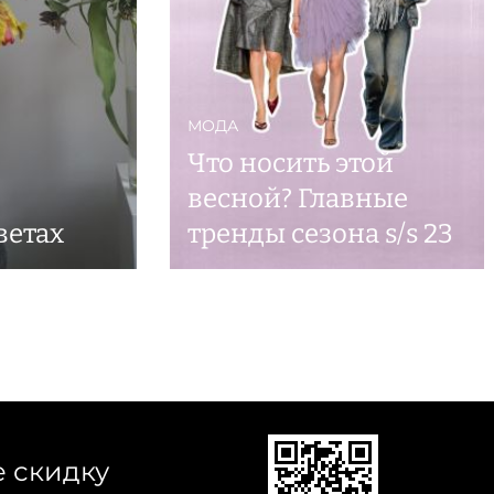
МОДА
Что носить этой
весной? Главные
ветах
тренды сезона s/s 23
е скидку