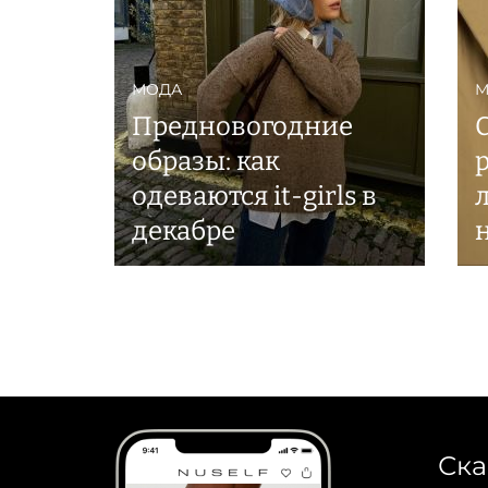
МОДА
М
Предновогодние
образы: как
одеваются it-girls в
декабре
Ска