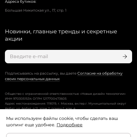
Адреса бутиков:
Большая Никитская ул., 17, стр. 1
Новинки, главные тренды и секретные
акции
Подписываясь на рассылку, вы даете
Согласие на обработку
своих персональных данных
Общество с ограниченной ответственностью «Новые дизайн технологии»
ИНН 9703051534 ОГРН 1217700473605
Адрес местонахождения: 119019, г. Москва, вн.тер.г. Муниципальный округ
Арбат, ул. Арбат, д.11, этаж 2, помещ.1, ком. 4.
Мы используем файлы cookie, чтобы сделать ваш
Пользовательское соглашение
шопинг еще удобнее.
Подробнее
Политика конфиденциальности