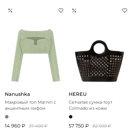
Nanushka
HEREU
Махровый топ Marnin с
Сетчатая сумка-тоут
акцентным лифом
Colmado из кожи
14 960 ₽
57 750 ₽
37 400 ₽
82 500 ₽