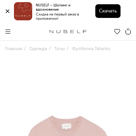
NUSELF – Шопинг и 
вдохновение 
Скачать
Скидка на первый заказ в 
приложении!
Главная
Одежда
Топы
Футболка Telanto