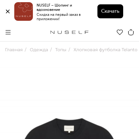
NUSELF – Шопинг и 
вдохновение 
Скачать
Скидка на первый заказ в 
приложении!
Главная
Одежда
Топы
Хлопковая футболка Telanto