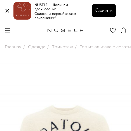
NUSELF – Шопинг и 
вдохновение 
Скачать
Скидка на первый заказ в 
приложении!
Главная
Одежда
Трикотаж
Топ из альпака с логот