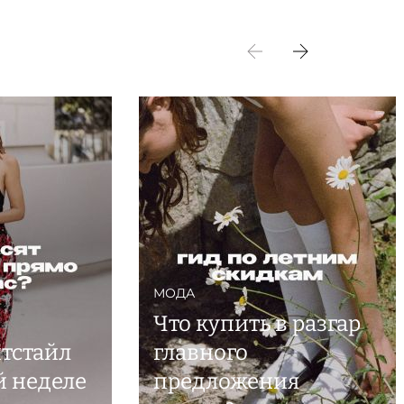
МОДА
Что купить в разгар
итстайл
главного
й неделе
предложения