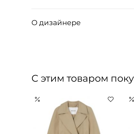
Уход:
Рекомендуется ручная стирка.
Артикул: 249065001
О дизайнере
Французский дом был основан в 1917 году Ж
революцию в моде. Трикотажные купальники, 
привнес в женский гардероб комфорт и энер
время работали Карл Лагерфельд, Жан-Поль Го
возродилась под названием Patou c новым 
С этим товаром пок