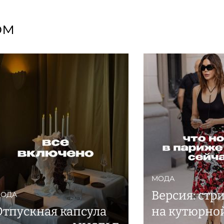
ом
МОДА
Версия: стр
ОДА
Отпускная капсула
на кутюрно