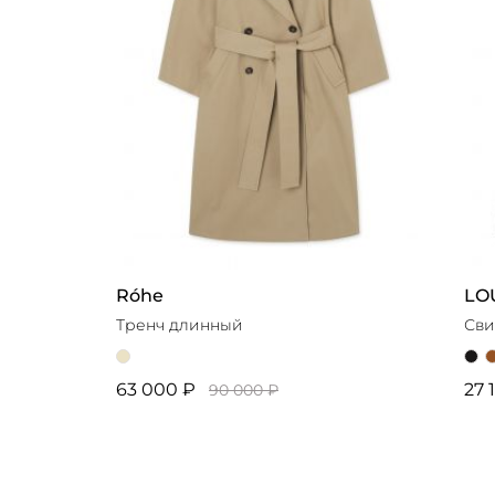
Róhe
LO
Тренч длинный
Сви
63 000 ₽
27 
90 000 ₽