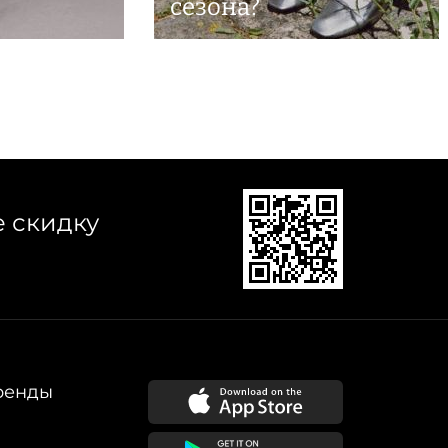
сезона?
е скидку
ренды