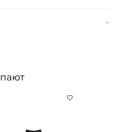
аном Пату, эстетом и новатором, совершившим
юбки для тенниса, платья без корсетов — Пату
гию. После смерти маэстро с брендом в разное
тье, Кристиан Лакруа. А в 2018 году марка
креативным директором Гийомом Анри.
упают