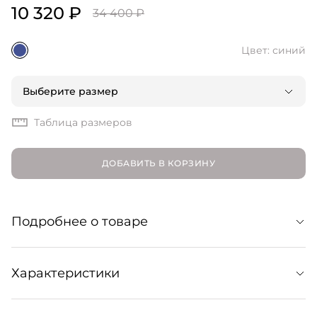
10 320 ₽
34 400 ₽
Цвет: синий
Выберите размер
Таблица размеров
ДОБАВИТЬ В КОРЗИНУ
Подробнее о товаре
Прямые классические брюки из эластичного крепа в
Характеристики
насыщенном синем цвете. Симметричные разрезы
сзади по низу изделия создают акцент на обуви.
Сочетайте с жакетом на завязках в тон для создания