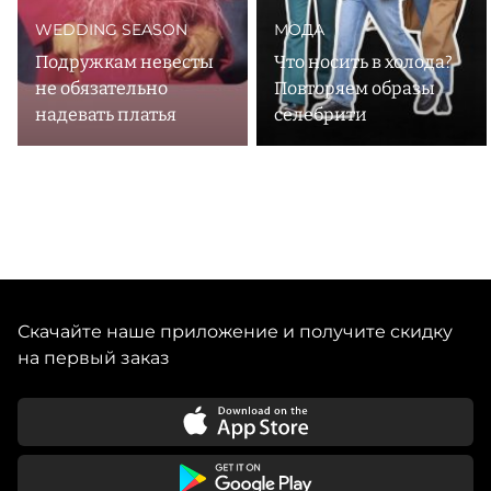
WEDDING SEASON
МОДА
Подружкам невесты
Что носить в холода?
не обязательно
Повторяем образы
надевать платья
селебрити
Скачайте наше приложение и получите скидку
на первый заказ