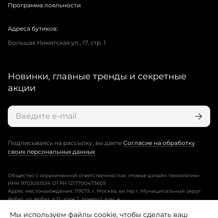
Программа лояльности
Адреса бутиков:
Большая Никитская ул., 17, стр. 1
Новинки, главные тренды и секретные
акции
Подписываясь на рассылку, вы даете
Согласие на обработку
своих персональных данных
Общество с ограниченной ответственностью «Новые дизайн технологии»
ИНН 9703051534 ОГРН 1217700473605
Адрес местонахождения: 119019, г. Москва, вн.тер.г. Муниципальный округ
Арбат, ул. Арбат, д.11, этаж 2, помещ.1, ком. 4.
Мы используем файлы cookie, чтобы сделать ваш