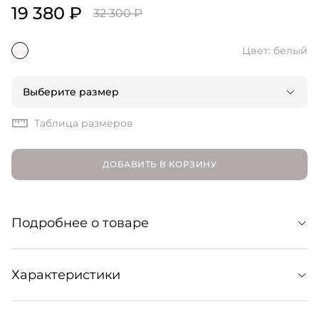
19 380 ₽
32 300 ₽
Цвет: белый
Выберите размер
Таблица размеров
ДОБАВИТЬ В КОРЗИНУ
Подробнее о товаре
Свободная блуза из органического хлопка. Модель с
Характеристики
клиновидным вырезом, легкими складками на подоле,
объемными рукавами и контрастным узором отсылает
к пасторальной эстетике, при этом гармонично