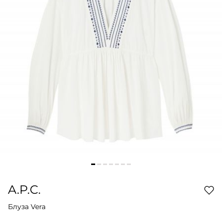
A.P.C.
Блуза Vera