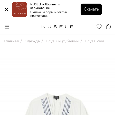
NUSELF – Шопинг и 
вдохновение 
Скачать
Скидка на первый заказ в 
приложении!
Главная
Одежда
Блузы и рубашки
Блуза Vera