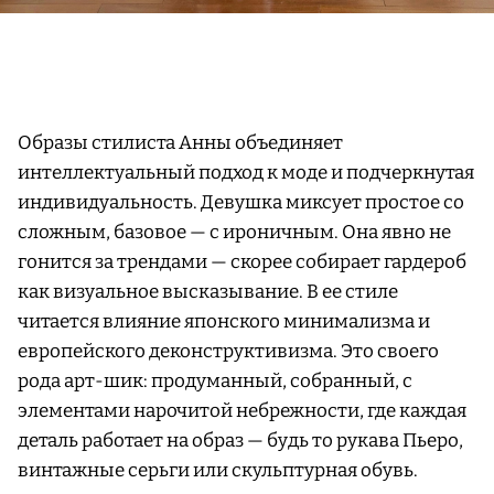
Образы стилиста Анны объединяет
интеллектуальный подход к моде и подчеркнутая
индивидуальность. Девушка миксует простое со
сложным, базовое — с ироничным. Она явно не
гонится за трендами — скорее собирает гардероб
как визуальное высказывание. В ее стиле
читается влияние японского минимализма и
европейского деконструктивизма. Это своего
рода арт-шик: продуманный, собранный, с
элементами нарочитой небрежности, где каждая
деталь работает на образ — будь то рукава Пьеро,
винтажные серьги или скульптурная обувь.