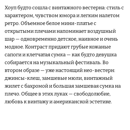
Хоуп будто сошла с винтажного вестерна: стиль с
характером, чувством юмора и легким налетом
ретро. Объемное белое мини-платье с
открытыми плечами напоминает воздушный
шар — одновременно детское, наивное и очень
модное. Контраст придают грубые кожаные
сапоги и клетчатая сумка — как будто девушка
собирается на музыкальный фестиваль. Во
втором образе — уже настоящий нео-вестерн:
джинсы-клеш, замшевые мюли, винтажный
жилет с бахромой и большая замшевая сумка на
плечо. Общее в этих луках — свободолюбие,
любовь к винтажу и американской эстетике.