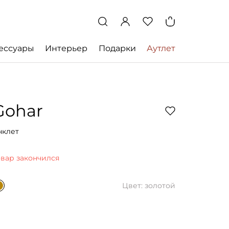
ессуары
Интерьер
Подарки
Аутлет
Gohar
нклет
овар закончился
Цвет: золотой