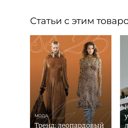
Статьи с этим товар
М
МОДА
Тренд: леопардовый
л