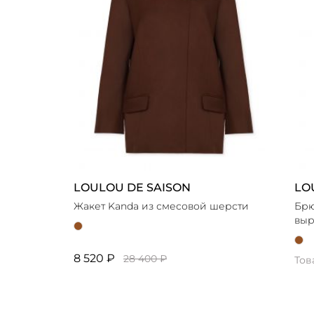
LOULOU DE SAISON
LO
Жакет Kanda из смесовой шерсти
Брю
выр
8 520 ₽
28 400 ₽
Тов