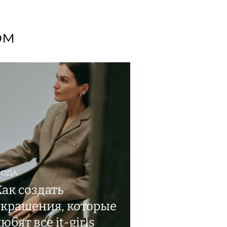
ом
ОДА
Как создать
украшения, которые
юбят все it-girls