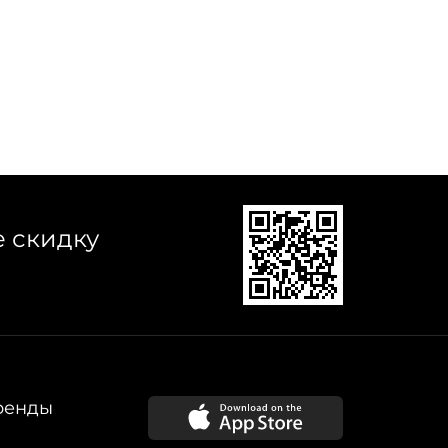
е скидку
ренды