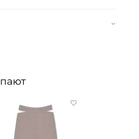
шения в бассейн, сауну, при занятии спортом.
ерхности изделий тряпочкой из микрофибры,
ом и штатной стилисткой в российском глянце,
ный бренд Gohar. Название марки очень
оде с армянского ее имя означает
кции Gohar — переосмысленные кольца-печатки,
основе винтажного кольца своей близкой
упают