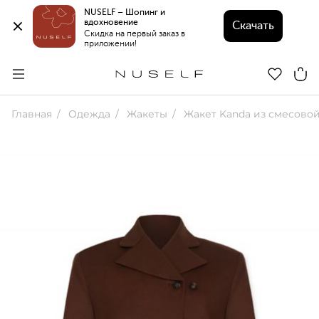
NUSELF – Шопинг и 
вдохновение 
Скачать
Скидка на первый заказ в 
приложении!
Главная
Одежда
Жакеты
Жакет Kanda из смесово