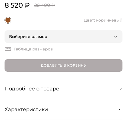
8 520 ₽
28 400 ₽
Цвет: коричневый
Выберите размер
Таблица размеров
ДОБАВИТЬ В КОРЗИНУ
Подробнее о товаре
Удлиненный жакет лаконичного прямого кроя из
Характеристики
плотной и мягкой смесовой шерсти. Оригинальности
изделию добавляют высокий вырез с широкими
прямоугольными лацканами и потайная двубортная