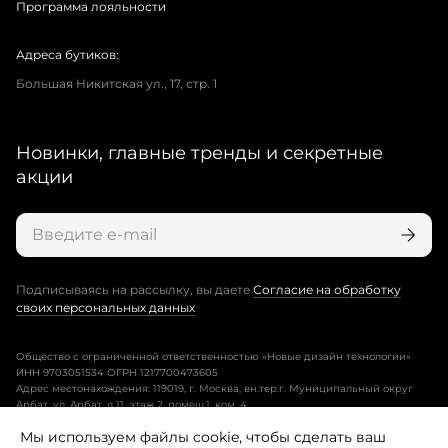
Программа лояльности
Адреса бутиков:
Большая Никитская ул., 17, стр. 1
Новинки, главные тренды и секретные
акции
Подписываясь на рассылку, вы даете
Согласие на обработку
своих персональных данных
Общество с ограниченной ответственностью «Новые дизайн технологии»
ИНН 9703051534 ОГРН 1217700473605
Адрес местонахождения: 119019, г. Москва, вн.тер.г. Муниципальный округ
Арбат, ул. Арбат, д.11, этаж 2, помещ.1, ком. 4.
Мы используем файлы cookie, чтобы сделать ваш