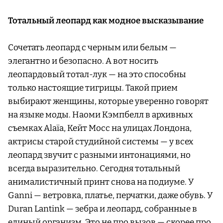
Тотальный леопард как модное высказывание
Сочетать леопард с черным или белым —
элегантно и безопасно. А вот носить
леопардовый тотал-лук — на это способны
только настоящие тигрицы. Такой прием
выбирают женщины, которые уверенно говорят
на языке моды. Наоми Кэмпбелл в архивных
съемках Alaïa, Кейт Мосс на улицах Лондона,
актрисы старой студийной системы — у всех
леопард звучит с разными интонациями, но
всегда выразительно. Сегодня тотальный
анималистичный принт снова на подиуме. У
Ganni — ветровка, платье, перчатки, даже обувь. У
Duran Lantink — зебра и леопард, собранные в
единый организм. Это не про вызов — скорее про