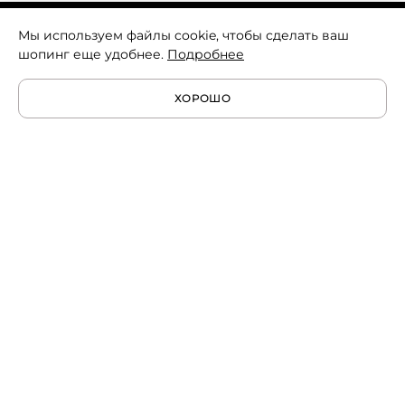
Мы используем файлы cookie, чтобы сделать ваш
Скачайте наше приложение и получите скидку
шопинг еще удобнее.
Подробнее
на первый заказ
ХОРОШО
8 499 372 30 93
8 800 302 30 93
support@nuself.ru