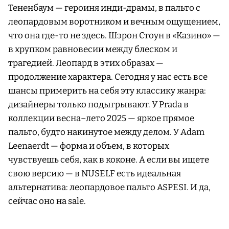
Тененбаум — героиня инди-драмы, в пальто с
леопардовым воротником и вечным ощущением,
что она где-то не здесь. Шэрон Стоун в «Казино» —
в хрупком равновесии между блеском и
трагедией. Леопард в этих образах —
продолжение характера. Сегодня у нас есть все
шансы примерить на себя эту классику жанра:
дизайнеры только подыгрывают. У Prada в
коллекции весна–лето 2025 — яркое прямое
пальто, будто накинутое между делом. У Adam
Leenaerdt — форма и объем, в которых
чувствуешь себя, как в коконе. А если вы ищете
свою версию — в NUSELF есть идеальная
альтернатива: леопардовое пальто ASPESI. И да,
сейчас оно на sale.