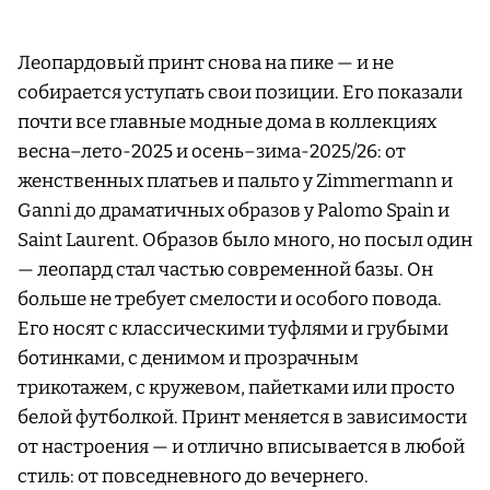
Леопардовый принт снова на пике — и не
собирается уступать свои позиции. Его показали
почти все главные модные дома в коллекциях
весна–лето-2025 и осень–зима-2025/26: от
женственных платьев и пальто у Zimmermann и
Ganni до драматичных образов у Palomo Spain и
Saint Laurent. Образов было много, но посыл один
— леопард стал частью современной базы. Он
больше не требует смелости и особого повода.
Его носят с классическими туфлями и грубыми
ботинками, с денимом и прозрачным
трикотажем, с кружевом, пайетками или просто
белой футболкой. Принт меняется в зависимости
от настроения — и отлично вписывается в любой
стиль: от повседневного до вечернего.