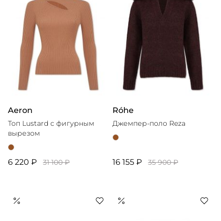
Aeron
Róhe
Топ Lustard с фигурным
Джемпер-поло Reza
вырезом
6 220 ₽
16 155 ₽
31 100 ₽
35 900 ₽