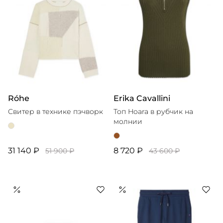
Róhe
Erika Cavallini
Свитер в технике пэчворк
Топ Hoara в рубчик на
молнии
31 140 ₽
8 720 ₽
51 900 ₽
43 600 ₽