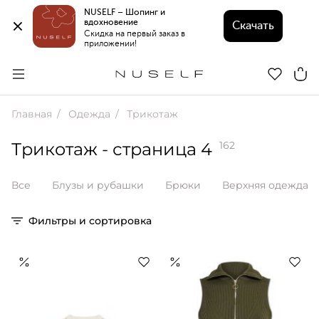
NUSELF – Шопинг и 
вдохновение 
Скачать
Скидка на первый заказ в 
приложении!
Главная
Одежда
Трикотаж
Трикотаж
- страница 4
162
Все
Блузы и рубашки
Брюки
Верхняя одежда
Фильтры и сортировка