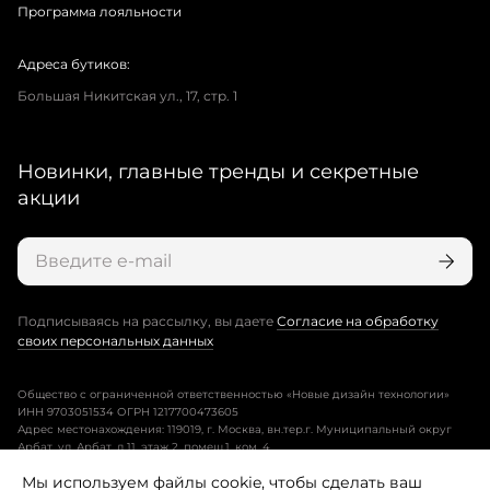
Программа лояльности
Адреса бутиков:
Большая Никитская ул., 17, стр. 1
Новинки, главные тренды и секретные
акции
Подписываясь на рассылку, вы даете
Согласие на обработку
своих персональных данных
Общество с ограниченной ответственностью «Новые дизайн технологии»
ИНН 9703051534 ОГРН 1217700473605
Адрес местонахождения: 119019, г. Москва, вн.тер.г. Муниципальный округ
Арбат, ул. Арбат, д.11, этаж 2, помещ.1, ком. 4.
Мы используем файлы cookie, чтобы сделать ваш