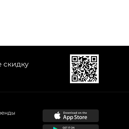
е скидку
ренды