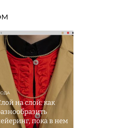
ом
ОДА
Слой на слой: как
разнообразить
лейеринг, пока в нем