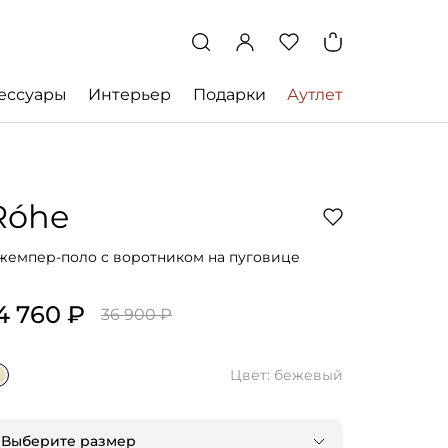
ессуары
Интерьер
Подарки
Аутлет
Róhe
жемпер-поло с воротником на пуговице
4 760 ₽
36 900 ₽
Цвет: бежевый
Выберите размер