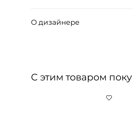
расправленном виде на горизонтальной пове
температурном режиме утюга для деликатных
Крой:
Свободный силуэт прямого кроя с длинными 
О дизайнере
серебристой пуговицей. Манжеты в рубчик на
Артикул: 003024007
Артикул производителя: 406-23-104
Róhe — бренд из Амстердама, который сложил
фотографии и людям. То, что начиналось с 
лаконичные коллекции вне сезонов, воспеваю
производства до упаковки. Трикотаж Róhe э
С этим товаром пок