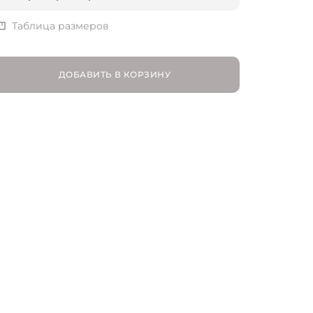
FR 34 | RU 40
Таблица размеров
FR 36 | RU 42
ДОБАВИТЬ В КОРЗИНУ
FR 38 | RU 44
FR 40 | RU 46