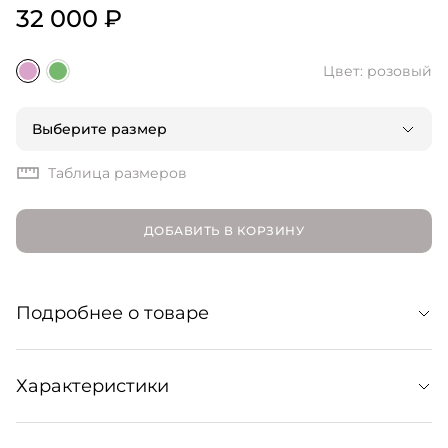
32 000 ₽
Цвет: розовый
Выберите размер
Таблица размеров
ДОБАВИТЬ В КОРЗИНУ
Подробнее о товаре
Нежный топ в бельевом стиле будет уместен не только
Характеристики
летом, но и круглый год — в сочетании с брючными
костюмами и кардиганами с юбкой. Кружево
расписано вручную креативным директором COIS