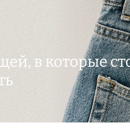
щей, в которые ст
ть