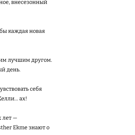
вное, внесезонный
обы каждая новая
шим лучшим другом.
й день.
увствовать себя
Келли… ах!
х лет —
sther Ekme знают о