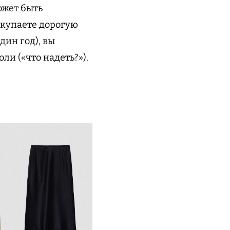
ожет быть
окупаете дорогую
дин год), вы
ли («что надеть?»).