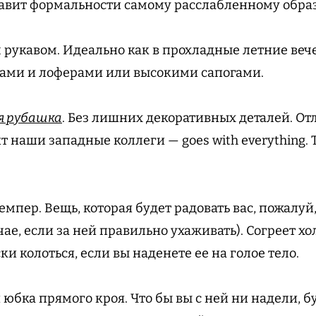
авит формальности самому расслабленному образ
 рукавом. Идеально как в прохладные летние вечер
ками и лоферами или высокими сапогами.
я рубашка
. Без лишних декоративных деталей. О
ят наши западные коллеги — goes with everything. 
мпер. Вещь, которая будет радовать вас, пожалуй
учае, если за ней правильно ухаживать). Согреет 
ки колоться, если вы наденете ее на голое тело.
 юбка прямого кроя. Что бы вы с ней ни надели, б