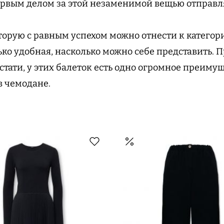
 первым делом за этой незаменимой вещью отправл
оторую с равным успехом можно отнести к категор
ько удобная, насколько можно себе представить. 
стати, у этих балеток есть одно огромное преиму
в чемодане.