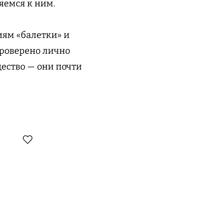
яемся к ним.
иям «балетки» и
Проверено лично
щество — они почти