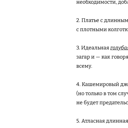
необходимости, доб
2. Платье с длинным
с плотными колгот
3. Идеальная
голуба
загар и — как говор
всему.
4. Кашемировый дже
(но только в том сл
не будет предательс
5. Атласная длинная