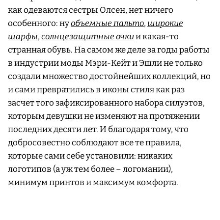
как одеваются сестры Олсен, нет ничего
особенного: ну
объемные пальто
,
широкие
шарфы
,
солнцезащитные очки
и какая-то
странная обувь. На самом же деле за годы работы
в индустрии моды Мэри-Кейт и Эшли не только
создали множество достойнейших коллекций, но
и сами превратились в иконы стиля как раз
засчет того зафиксированного набора силуэтов,
которым девушки не изменяют на протяжении
последних десяти лет. И благодаря тому, что
добросовестно соблюдают все те правила,
которые сами себе установили: никаких
логотипов (а уж тем более – логомании),
минимум принтов и максимум комфорта.