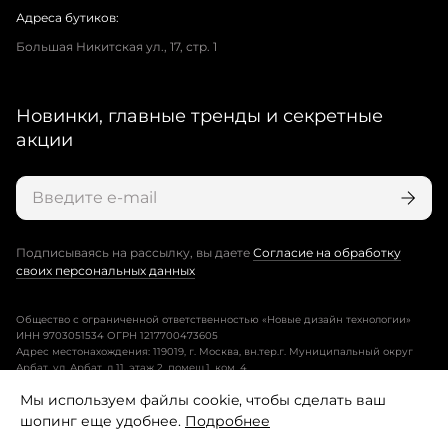
Адреса бутиков:
Большая Никитская ул., 17, стр. 1
Новинки, главные тренды и секретные
акции
Подписываясь на рассылку, вы даете
Согласие на обработку
своих персональных данных
Общество с ограниченной ответственностью «Новые дизайн технологии»
ИНН 9703051534 ОГРН 1217700473605
Адрес местонахождения: 119019, г. Москва, вн.тер.г. Муниципальный округ
Арбат, ул. Арбат, д.11, этаж 2, помещ.1, ком. 4.
Мы используем файлы cookie, чтобы сделать ваш
Пользовательское соглашение
шопинг еще удобнее.
Подробнее