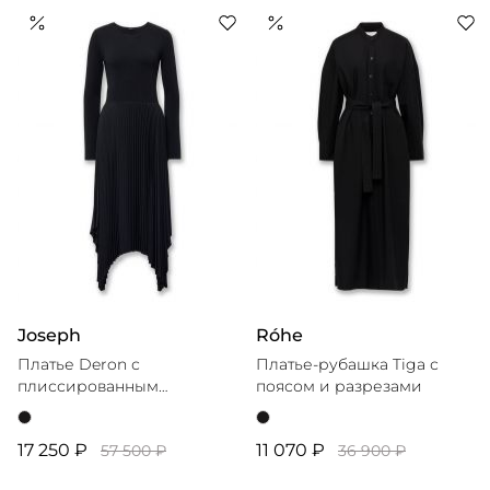
Joseph
Róhe
Платье Deron с
Платье-рубашка Tiga с
плиссированным
поясом и разрезами
асимметричным низом
17 250 ₽
11 070 ₽
57 500 ₽
36 900 ₽