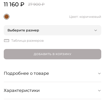
11 160 ₽
27 900 ₽
Цвет: коричневый
Выберите размер
Таблица размеров
ДОБАВИТЬ В КОРЗИНУ
Подробнее о товаре
Повседневный жилет с контрастными полосками
Характеристики
преобразит любимую рубашку, базовый лонгслив или
будет хорошо смотреться без нижнего слоя. Акцентная
вещь на любой случай: от деловой встречи до новой