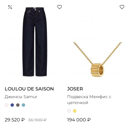
LOULOU DE SAISON
JOSER
Джинсы Samur
Подвеска Мемфис c
цепочкой
29 520 ₽
194 000 ₽
36 900 ₽