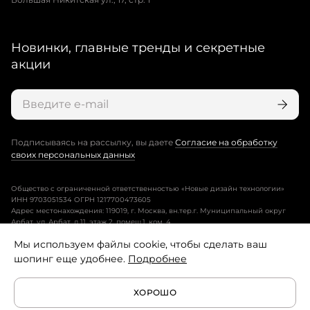
Новинки, главные тренды и секретные
акции
Подписываясь на рассылку, вы даете
Согласие на обработку
своих персональных данных
Общество с ограниченной ответственностью «Новые дизайн технологии»
ИНН 9703051534 ОГРН 1217700473605
Адрес местонахождения: 119019, г. Москва, вн.тер.г. Муниципальный округ
Арбат, ул. Арбат, д.11, этаж 2, помещ.1, ком. 4.
Мы используем файлы cookie, чтобы сделать ваш
Пользовательское соглашение
шопинг еще удобнее.
Подробнее
Политика конфиденциальности
ХОРОШО
Условия программы лояльности