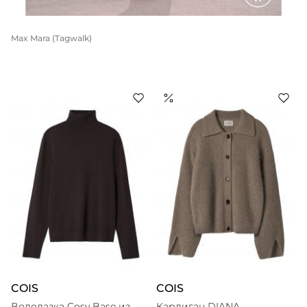
Max Mara (Tagwalk)
COIS
COIS
Водолазка Cosy Base из
Кардиган DIANA