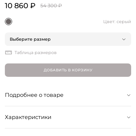
10 860 ₽
54 300 ₽
Цвет: серый
Выберите размер
Таблица размеров
ДОБАВИТЬ В КОРЗИНУ
Подробнее о товаре
Жакет из смесовой шерсти в актуальном силуэте
Характеристики
оверсайз. Узкие прямоугольные лацканы и
однобортная застежка подчеркивают классический
тейлоринг. Модель образует монолук в комплекте с