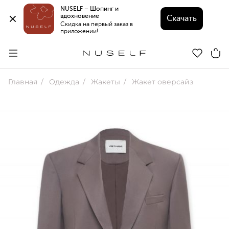
NUSELF – Шопинг и 
вдохновение 
Скачать
Скидка на первый заказ в 
приложении!
Главная
Одежда
Жакеты
Жакет оверсайз