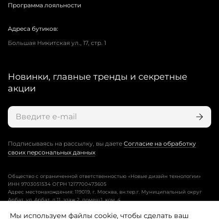
Программа лояльности
Адреса бутиков:
Большая Никитская ул., 17, стр. 1
Новинки, главные тренды и секретные
акции
Подписываясь на рассылку, вы даете
Согласие на обработку
своих персональных данных
Общество с ограниченной ответственностью «Новые дизайн технологии»
ИНН 9703051534 ОГРН 1217700473605
Адрес местонахождения: 119019, г. Москва, вн.тер.г. Муниципальный округ
Арбат, ул. Арбат, д.11, этаж 2, помещ.1, ком. 4.
Мы используем файлы cookie, чтобы сделать ваш