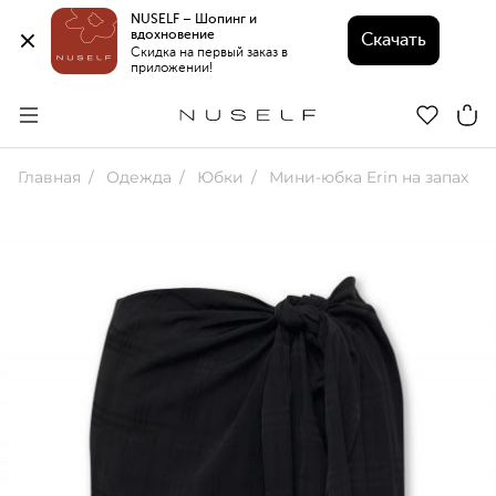
NUSELF – Шопинг и 
вдохновение 
Скачать
Скидка на первый заказ в 
приложении!
Главная
Одежда
Юбки
Мини-юбка Erin на запах