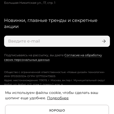
Большая Никитская ул., 17, стр. 1
Новинки, главные тренды и секретные
акции
Подписываясь на рассылку, вы даете
Согласие на обработку
своих персональных данных
Общество с ограниченной ответственностью «Новые дизайн технологии»
ИНН 9703051534 ОГРН 1217700473605
Адрес местонахождения: 119019, г. Москва, вн.тер.г. Муниципальный округ
Арбат, ул. Арбат, д.11, этаж 2, помещ.1, ком. 4.
Мы используем файлы cookie, чтобы сделать ваш
Пользовательское соглашение
шопинг еще удобнее.
Подробнее
Политика конфиденциальности
ХОРОШО