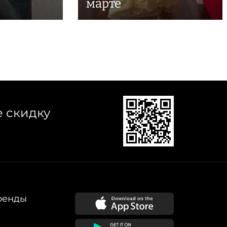
марте
е скидку
ренды