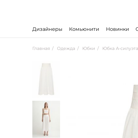
Дизайнеры
Комьюнити
Новинки
Главная
Одежда
Юбки
Юбка А-силуэт