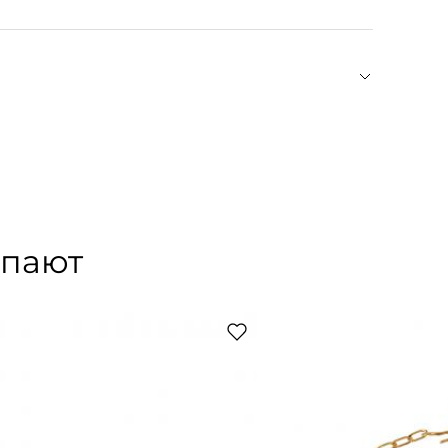
о 30°С. Не сушить в машине, не отбеливать.
й философию медленной и экологичной моды.
ни, работая с ответственными поставщиками и
а, в числе которых сертифицированные лен и
одится в ограниченном количестве и адресовано
ток POSSE — Меган Маркл, София Ричи, Лили
упают