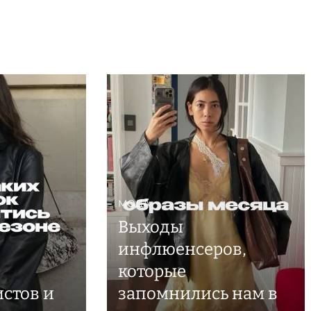
МОДА
Выходы
инфлюенсеров,
которые
стов и
запомнились нам в