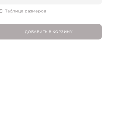
XS | RU 42
Таблица размеров
S | RU 44
ДОБАВИТЬ В КОРЗИНУ
M | RU 46