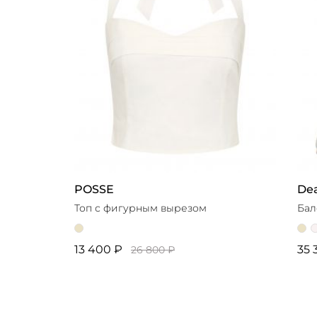
POSSE
Dea
Топ с фигурным вырезом
Бал
13 400 ₽
35 
26 800 ₽