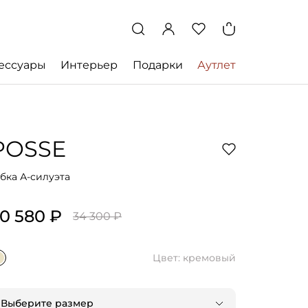
ессуары
Интерьер
Подарки
Аутлет
POSSE
бка А-силуэта
0 580 ₽
34 300 ₽
Цвет: кремовый
Выберите размер