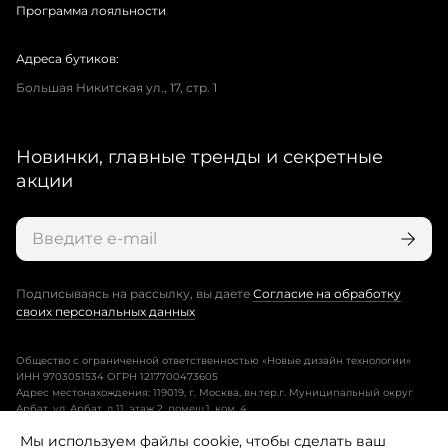
Программа лояльности
Адреса бутиков:
Большая Никитская ул., 17, стр. 1
Новинки, главные тренды и секретные
акции
Подписываясь на рассылку, вы даете
Согласие на обработку
своих персональных данных
Общество с ограниченной ответственностью «Новые дизайн технологии»
ИНН 9703051534 ОГРН 1217700473605
Адрес местонахождения: 119019, г. Москва, вн.тер.г. Муниципальный округ
Арбат, ул. Арбат, д.11, этаж 2, помещ.1, ком. 4.
Мы используем файлы cookie, чтобы сделать ваш