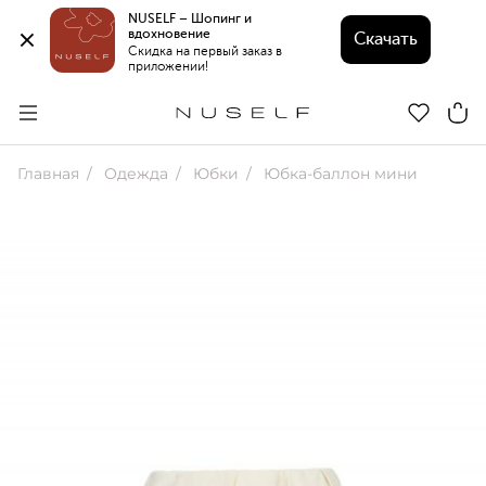
NUSELF – Шопинг и 
вдохновение 
Скачать
Скидка на первый заказ в 
приложении!
Главная
Одежда
Юбки
Юбка-баллон мини