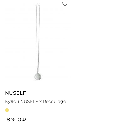
Кружевные вставки, ручные техники шитья,
выразительные принты делают каждое изделие
особенным. В результате на свет появляются
романтичные платья и блузы, элегантные комбинезоны
и жакеты, ретро-купальники и пляжные туники, с
NUSELF
Кулон NUSELF x Recoulage
18 900 ₽