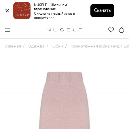
NUSELF – Шопинг и 
вдохновение 
Скачать
Скидка на первый заказ в 
приложении!
Главная
Одежда
Юбки
Трикотажная юбка миди Ed