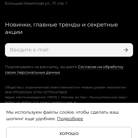
Большая Никитская ул., 17, стр. 1
Новинки, главные тренды и секретные
акции
Подписываясь на рассылку, вы даете
Согласие на обработку
своих персональных данных
Общество с ограниченной ответственностью «Новые дизайн технологии»
ИНН 9703051534 ОГРН 1217700473605
Адрес местонахождения: 119019, г. Москва, вн.тер.г. Муниципальный округ
Арбат, ул. Арбат, д.11, этаж 2, помещ.1, ком. 4.
Мы используем файлы cookie, чтобы сделать ваш
Пользовательское соглашение
шопинг еще удобнее.
Подробнее
Политика конфиденциальности
ХОРОШО