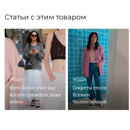
Статьи с этим товаром
МОДА
МОДА
Кэти Холмс учит нас
Секреты стиля
носить трикотаж даже
Ксении
летом
Чилингаровой