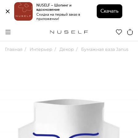
NUSELF – Шопинг и 
вдохновение 
Скачать
Скидка на первый заказ в 
приложении!
Главная
Интерьер
Декор
Бумажная ваза Janus